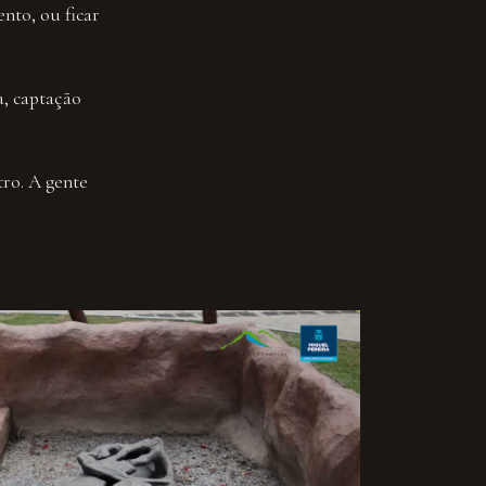
nto, ou ficar
a, captação
tro. A gente