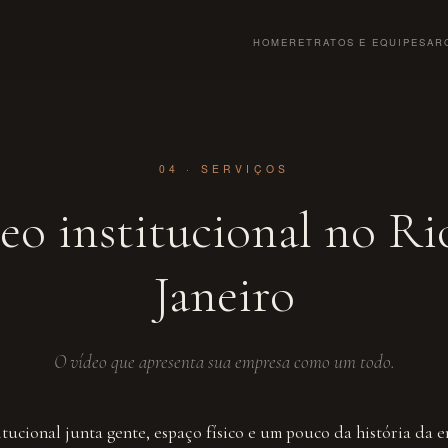
HOME
RETRATOS E EQUIPES
AR
04 · SERVIÇOS
eo institucional no Ri
Janeiro
O vídeo que apresenta sua empresa como um todo.
tucional junta gente, espaço físico e um pouco da história da